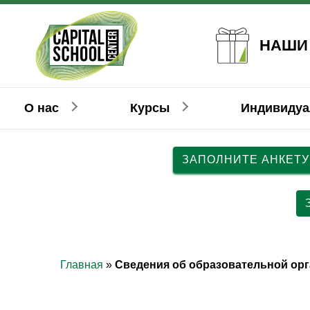
НАШИ
О нас
Курсы
Индивиду
ЗАПОЛНИТЕ АНКЕТУ
Английский
Английский
Взрослым
Детям
Н
Н
Главная
»
Сведения об образовательной ор