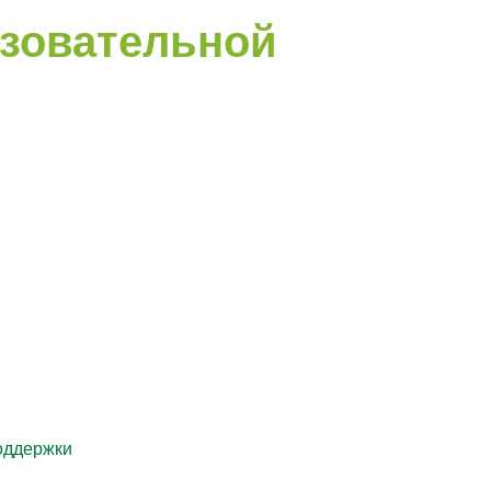
азовательной
оддержки