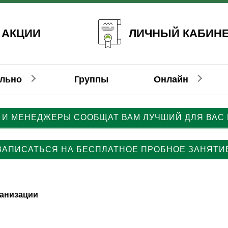
ЛИЧНЫЙ КАБИН
 АКЦИИ
ально
Группы
Онлайн
 И МЕНЕДЖЕРЫ СООБЩАТ ВАМ ЛУЧШИЙ ДЛЯ ВАС
емецкий
емецкий
Немецкий
Француз
Француз
ЗАПИСАТЬСЯ НА БЕСПЛАТНОЕ ПРОБНОЕ ЗАНЯТИ
ганизации