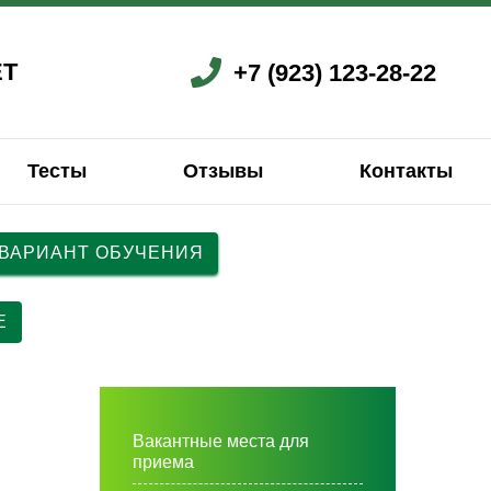
ЕТ
+7 (923) 123-28-22
Тесты
Отзывы
Контакты
 ВАРИАНТ ОБУЧЕНИЯ
ский
ский
Французский
Китайский
Китайский
Китайский
Е
Вакантные места для
приема