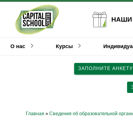
НАШИ
О нас
Курсы
Индивиду
ЗАПОЛНИТЕ АНКЕТУ
Английский
Английский
Взрослым
Детям
Н
Н
Главная
»
Сведения об образовательной орган