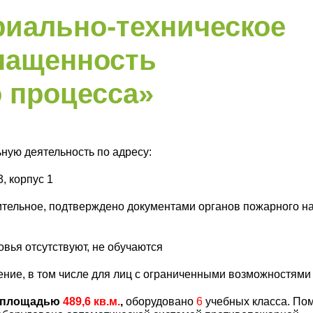
риально-техническое
нащенность
 процесса»
ную деятельность по адресу:
, корпус 1
тельное, подтверждено документами органов пожарного на
вья отсутствуют, не обучаются
ние, в том числе для лиц с ограниченными возможностями
й площадью
489,6 кв.м.
,
оборудовано
6
учебных класса. По