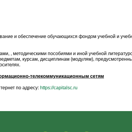
вание и обеспечение обучающихся фондом учебной и учеб
ми, , методическими пособиями и иной учебной литературо
редметам, курсам, дисциплинам (модулям), предусмотренн
осителях.
формационно-телекоммуникационным сетям
тернет по адресу:
https://capitalsc.ru