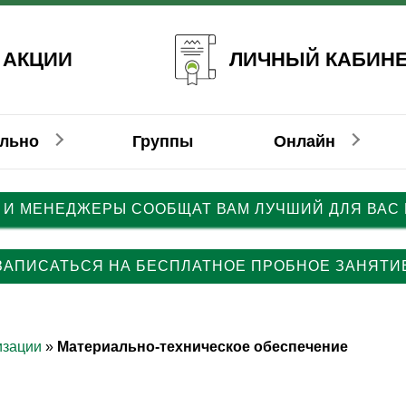
ЛИЧНЫЙ КАБИН
 АКЦИИ
ально
Группы
Онлайн
 И МЕНЕДЖЕРЫ СООБЩАТ ВАМ ЛУЧШИЙ ДЛЯ ВАС
емецкий
емецкий
Немецкий
Француз
Француз
ЗАПИСАТЬСЯ НА БЕСПЛАТНОЕ ПРОБНОЕ ЗАНЯТИ
изации
»
Материально-техническое обеспечение