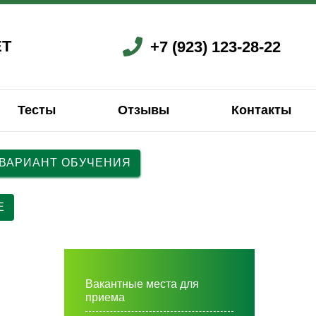
ЕТ
+7 (923) 123-28-22
Тесты
Отзывы
Контакты
 ВАРИАНТ ОБУЧЕНИЯ
ский
ский
Французский
Китайский
Китайский
Китайский
Е
Вакантные места для
приема