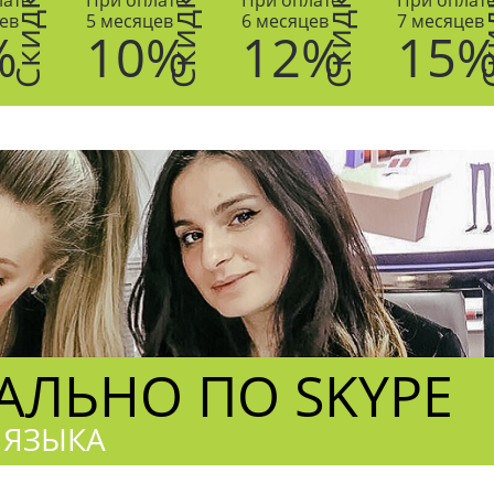
Скидка
Скидка
Скидка
Ски
лате
При оплате
При оплате
При оплат
ев
5 месяцев
6 месяцев
7 месяцев
%
10%
12%
15
ЛЬНО ПО SKYPE
 ЯЗЫКА