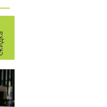
дка
е
%