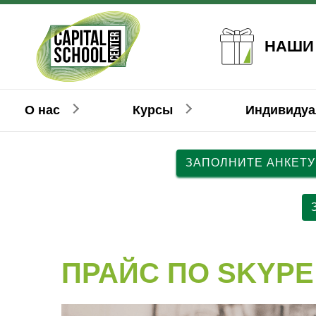
НАШИ
О нас
Курсы
Индивиду
ЗАПОЛНИТЕ АНКЕТУ
Английский
Английский
Взрослым
Детям
Н
Н
ПРАЙС ПО SKYPE