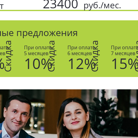
23400
руб./мес.
т
ные предложения
Скидка
Скидка
Скидка
Ски
лате
При оплате
При оплате
При оплат
ев
5 месяцев
6 месяцев
7 месяцев
%
10%
12%
15