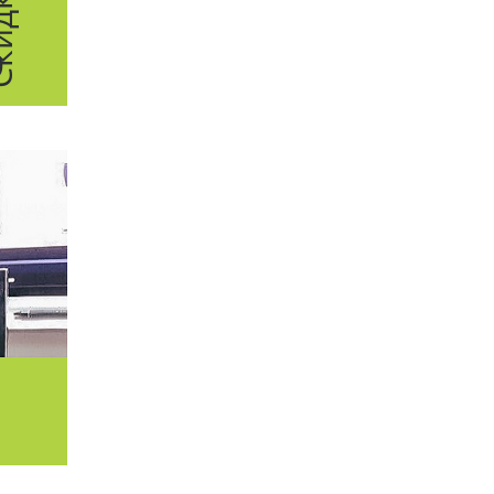
дка
е
%