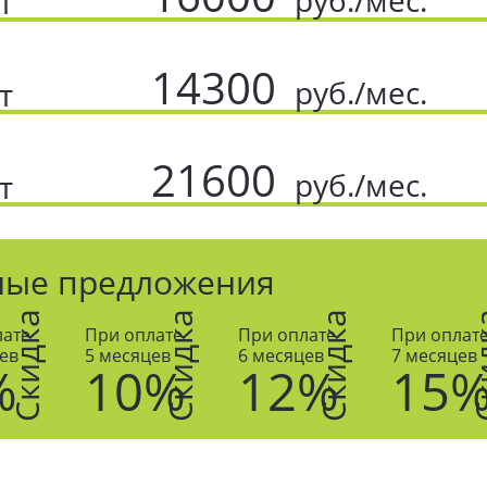
т
14300
руб./мес.
т
21600
руб./мес.
т
ные предложения
Скидка
Скидка
Скидка
Ски
лате
При оплате
При оплате
При оплат
ев
5 месяцев
6 месяцев
7 месяцев
%
10%
12%
15