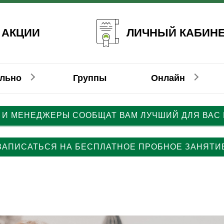
ЛИЧНЫЙ КАБИН
 АКЦИИ
ально
Группы
Онлайн
 И МЕНЕДЖЕРЫ СООБЩАТ ВАМ ЛУЧШИЙ ДЛЯ ВАС
емецкий
емецкий
Немецкий
Француз
Француз
ЗАПИСАТЬСЯ НА БЕСПЛАТНОЕ ПРОБНОЕ ЗАНЯТИ