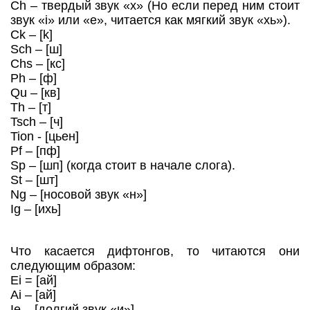
Ch – твердый звук «х» (Но если перед ним стоит
звук «i» или «e», читается как мягкий звук «хь»).
Ck – [k]
Sch – [ш]
Chs – [кс]
Ph – [ф]
Qu – [кв]
Th – [т]
Tsch – [ч]
Tion - [цьен]
Pf – [пф]
Sp – [шп] (когда стоит в начале слога).
St – [шт]
Ng – [носовой звук «н»]
Ig – [ихь]
Что касается дифтонгов, то читаются они
следующим образом:
Ei = [ай]
Ai – [ай]
Ie – [долгий звук «и»]